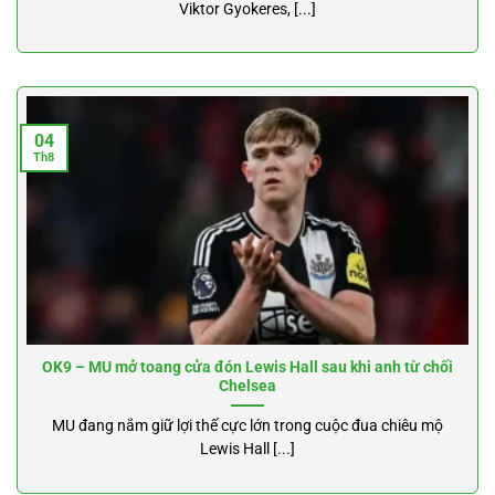
Viktor Gyokeres, [...]
04
Th8
OK9 – MU mở toang cửa đón Lewis Hall sau khi anh từ chối
Chelsea
MU đang nắm giữ lợi thế cực lớn trong cuộc đua chiêu mộ
Lewis Hall [...]