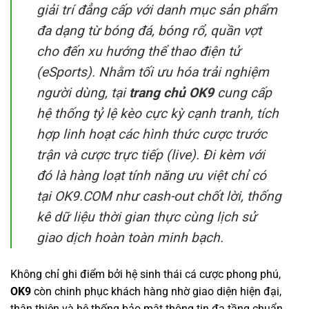
giải trí đẳng cấp với danh mục sản phẩm
đa dạng từ bóng đá, bóng rổ, quần vợt
cho đến xu hướng thể thao điện tử
(eSports). Nhằm tối ưu hóa trải nghiệm
người dùng, tại
trang chủ OK9
cung cấp
hệ thống tỷ lệ kèo cực kỳ cạnh tranh, tích
hợp linh hoạt các hình thức cược trước
trận và cược trực tiếp (live). Đi kèm với
đó là hàng loạt tính năng ưu việt chỉ có
tại OK9.COM như cash-out chốt lời, thống
kê dữ liệu thời gian thực cùng lịch sử
giao dịch hoàn toàn minh bạch.
Không chỉ ghi điểm bởi hệ sinh thái cá cược phong phú,
OK9
còn chinh phục khách hàng nhờ giao diện hiện đại,
thân thiện và hệ thống bảo mật thông tin đa tầng chuẩn