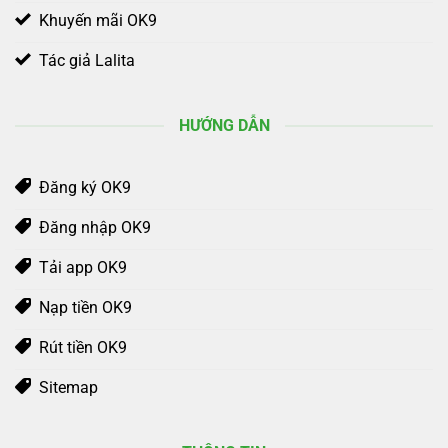
Khuyến mãi OK9
Tác giả Lalita
HƯỚNG DẪN
Đăng ký OK9
Đăng nhập OK9
Tải app OK9
Nạp tiền OK9
Rút tiền OK9
Sitemap