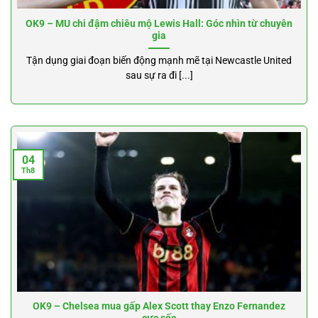
OK9 – MU chi đậm chiêu mộ Lewis Hall: Góc nhìn từ chuyên
gia
Tận dụng giai đoạn biến động mạnh mẽ tại Newcastle United
sau sự ra đi [...]
04
Th8
OK9 – Chelsea mua gấp Alex Scott thay Enzo Fernandez