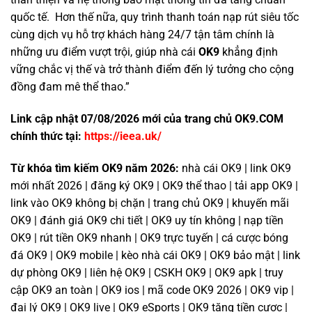
quốc tế. Hơn thế nữa, quy trình thanh toán nạp rút siêu tốc
cùng dịch vụ hỗ trợ khách hàng 24/7 tận tâm chính là
những ưu điểm vượt trội, giúp nhà cái
OK9
khẳng định
vững chắc vị thế và trở thành điểm đến lý tưởng cho cộng
đồng đam mê thể thao.”
Link cập nhật 07/08/2026 mới của trang chủ OK9.COM
chính thức tại:
https://ieea.uk/
Từ khóa tìm kiếm OK9 năm 2026:
nhà cái OK9 | link OK9
mới nhất 2026 | đăng ký OK9 | OK9 thể thao | tải app OK9 |
link vào OK9 không bị chặn | trang chủ OK9 | khuyến mãi
OK9 | đánh giá OK9 chi tiết | OK9 uy tín không | nạp tiền
OK9 | rút tiền OK9 nhanh | OK9 trực tuyến | cá cược bóng
đá OK9 | OK9 mobile | kèo nhà cái OK9 | OK9 bảo mật | link
dự phòng OK9 | liên hệ OK9 | CSKH OK9 | OK9 apk | truy
cập OK9 an toàn | OK9 ios | mã code OK9 2026 | OK9 vip |
đại lý OK9 | OK9 live | OK9 eSports | OK9 tặng tiền cược |