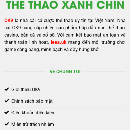
OK9
là nhà cái cá cược thể thao uy tín tại Việt Nam. Nhà
cái OK9 cung cấp nhiều sản phẩm hấp dẫn như thể thao,
casino, bắn cá và xổ số. Với cam kết bảo mật an toàn và
thanh toán linh hoạt,
ieea.uk
mang đến môi trường chơi
game công bằng, minh bạch và đầy hứng khởi.
VỀ CHÚNG TÔI
Giới thiệu OK9
Chính sách bảo mật
Điều khoản điều kiện
Miễn trừ trách nhiệm