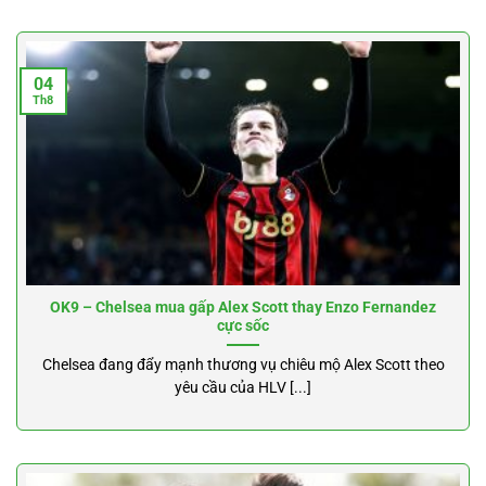
04
Th8
OK9 – Chelsea mua gấp Alex Scott thay Enzo Fernandez
cực sốc
Chelsea đang đẩy mạnh thương vụ chiêu mộ Alex Scott theo
yêu cầu của HLV [...]