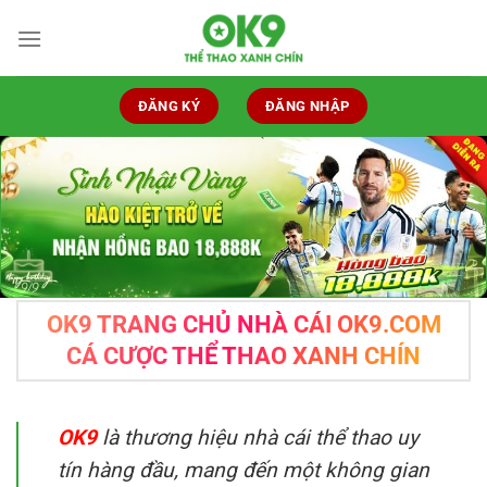
Chuyển
đến
nội
dung
ĐĂNG KÝ
ĐĂNG NHẬP
OK9 TRANG CHỦ NHÀ CÁI OK9.COM
CÁ CƯỢC THỂ THAO XANH CHÍN
OK9
là thương hiệu nhà cái thể thao uy
tín hàng đầu, mang đến một không gian