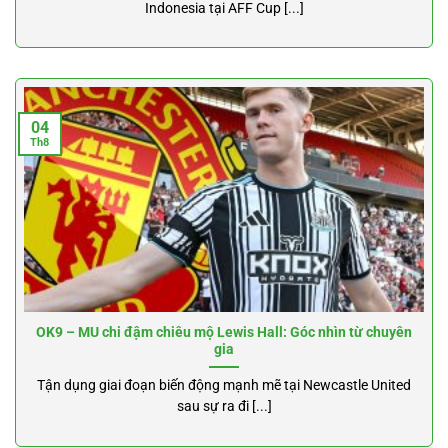
Indonesia tại AFF Cup [...]
04
Th8
OK9 – MU chi đậm chiêu mộ Lewis Hall: Góc nhìn từ chuyên
gia
Tận dụng giai đoạn biến động mạnh mẽ tại Newcastle United
sau sự ra đi [...]