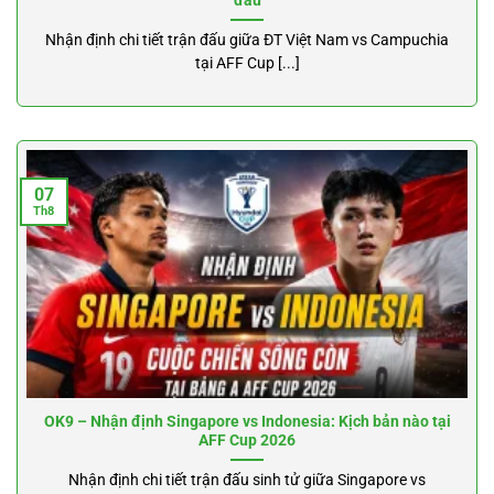
đầu
Nhận định chi tiết trận đấu giữa ĐT Việt Nam vs Campuchia
tại AFF Cup [...]
07
Th8
OK9 – Nhận định Singapore vs Indonesia: Kịch bản nào tại
AFF Cup 2026
Nhận định chi tiết trận đấu sinh tử giữa Singapore vs