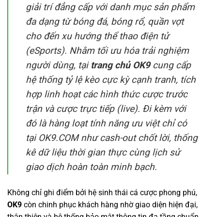
giải trí đẳng cấp với danh mục sản phẩm
đa dạng từ bóng đá, bóng rổ, quần vợt
cho đến xu hướng thể thao điện tử
(eSports). Nhằm tối ưu hóa trải nghiệm
người dùng, tại
trang chủ OK9
cung cấp
hệ thống tỷ lệ kèo cực kỳ cạnh tranh, tích
hợp linh hoạt các hình thức cược trước
trận và cược trực tiếp (live). Đi kèm với
đó là hàng loạt tính năng ưu việt chỉ có
tại OK9.COM như cash-out chốt lời, thống
kê dữ liệu thời gian thực cùng lịch sử
giao dịch hoàn toàn minh bạch.
Không chỉ ghi điểm bởi hệ sinh thái cá cược phong phú,
OK9
còn chinh phục khách hàng nhờ giao diện hiện đại,
thân thiện và hệ thống bảo mật thông tin đa tầng chuẩn