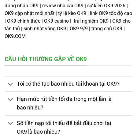
đăng nhập OK9 | review nhà cái OK9 | sự kiện OK9 2026 |
OK9 cập nhật mới nhất | tỷ lệ kèo OK9 | link OK9 tốc độ cao
| OK9 chính thức | OK9 casino | trải nghiệm OK9 | OK9 cho
tân thủ | sinh nhật vàng OK9 | OK9 9/9 | trang chủ OK9 |
OK9.COM
CÂU HỎI THƯỜNG GẶP VỀ OK9
Tôi có thể tạo bao nhiêu tài khoản tại OK9?
Hạn mức rút tiền tối đa trong một lần là
bao nhiêu?
Số tiền nạp tối thiểu để bắt đầu chơi tại
OK9 là bao nhiêu?