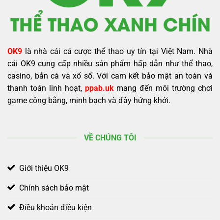
OK9
là nhà cái cá cược thể thao uy tín tại Việt Nam. Nhà
cái OK9 cung cấp nhiều sản phẩm hấp dẫn như thể thao,
casino, bắn cá và xổ số. Với cam kết bảo mật an toàn và
thanh toán linh hoạt,
ppab.uk
mang đến môi trường chơi
game công bằng, minh bạch và đầy hứng khởi.
VỀ CHÚNG TÔI
Giới thiệu OK9
Chính sách bảo mật
Điều khoản điều kiện