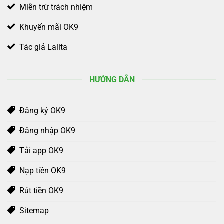
Miễn trừ trách nhiệm
Khuyến mãi OK9
Tác giả Lalita
HƯỚNG DẪN
Đăng ký OK9
Đăng nhập OK9
Tải app OK9
Nạp tiền OK9
Rút tiền OK9
Sitemap