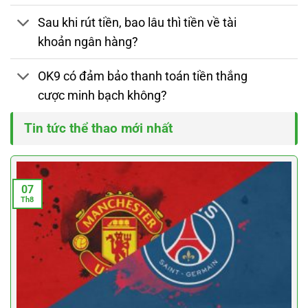
Sau khi rút tiền, bao lâu thì tiền về tài
khoản ngân hàng?
OK9 có đảm bảo thanh toán tiền thắng
cược minh bạch không?
Tin tức thể thao mới nhất
07
Th8