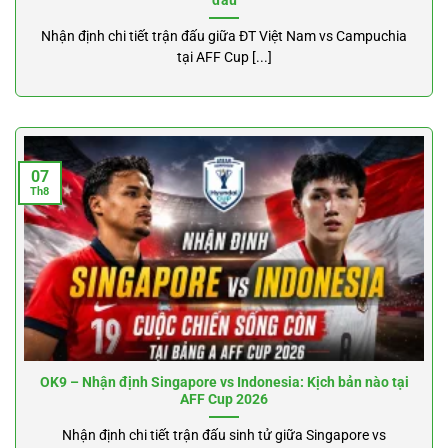
đầu
Nhận định chi tiết trận đấu giữa ĐT Việt Nam vs Campuchia
tại AFF Cup [...]
07
Th8
OK9 – Nhận định Singapore vs Indonesia: Kịch bản nào tại
AFF Cup 2026
Nhận định chi tiết trận đấu sinh tử giữa Singapore vs