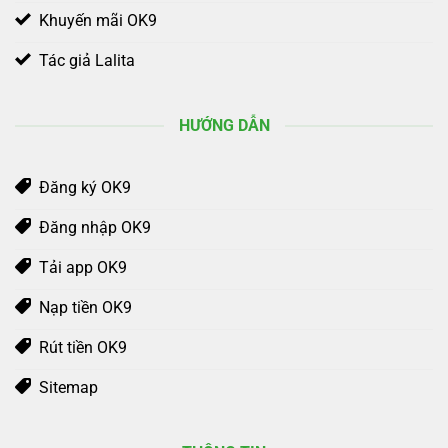
Khuyến mãi OK9
Tác giả Lalita
HƯỚNG DẪN
Đăng ký OK9
Đăng nhập OK9
Tải app OK9
Nạp tiền OK9
Rút tiền OK9
Sitemap