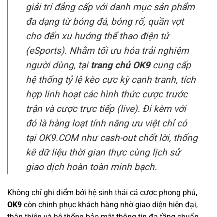
giải trí đẳng cấp với danh mục sản phẩm
đa dạng từ bóng đá, bóng rổ, quần vợt
cho đến xu hướng thể thao điện tử
(eSports). Nhằm tối ưu hóa trải nghiệm
người dùng, tại
trang chủ OK9
cung cấp
hệ thống tỷ lệ kèo cực kỳ cạnh tranh, tích
hợp linh hoạt các hình thức cược trước
trận và cược trực tiếp (live). Đi kèm với
đó là hàng loạt tính năng ưu việt chỉ có
tại OK9.COM như cash-out chốt lời, thống
kê dữ liệu thời gian thực cùng lịch sử
giao dịch hoàn toàn minh bạch.
Không chỉ ghi điểm bởi hệ sinh thái cá cược phong phú,
OK9
còn chinh phục khách hàng nhờ giao diện hiện đại,
thân thiện và hệ thống bảo mật thông tin đa tầng chuẩn