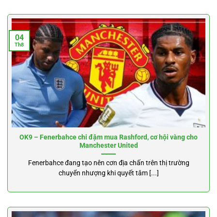
04
Th8
OK9 – Fenerbahce chi đậm mua Rashford, cơ hội vàng cho
Manchester United
Fenerbahce đang tạo nên cơn địa chấn trên thị trường
chuyển nhượng khi quyết tâm [...]