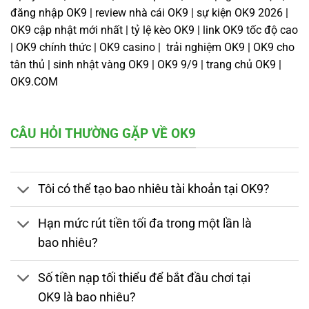
đăng nhập OK9 | review nhà cái OK9 | sự kiện OK9 2026 |
OK9 cập nhật mới nhất | tỷ lệ kèo OK9 | link OK9 tốc độ cao
| OK9 chính thức | OK9 casino | trải nghiệm OK9 | OK9 cho
tân thủ | sinh nhật vàng OK9 | OK9 9/9 | trang chủ OK9 |
OK9.COM
CÂU HỎI THƯỜNG GẶP VỀ OK9
Tôi có thể tạo bao nhiêu tài khoản tại OK9?
Hạn mức rút tiền tối đa trong một lần là
bao nhiêu?
Số tiền nạp tối thiểu để bắt đầu chơi tại
OK9 là bao nhiêu?