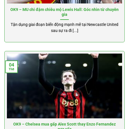
OK9 – MU chi đậm chiêu mộ Lewis Hall: Góc nhìn từ chuyên
gia
Tận dụng giai đoạn biến động mạnh mẽ tại Newcastle United
sau sự ra đi [...]
04
Th8
OK9 – Chelsea mua gấp Alex Scott thay Enzo Fernandez