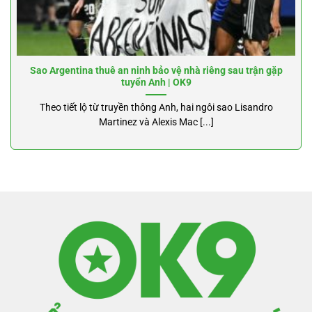
Sao Argentina thuê an ninh bảo vệ nhà riêng sau trận gặp
tuyển Anh | OK9
Theo tiết lộ từ truyền thông Anh, hai ngôi sao Lisandro
Martinez và Alexis Mac [...]