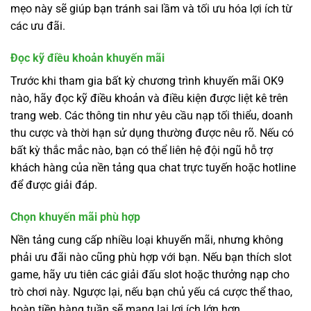
mẹo này sẽ giúp bạn tránh sai lầm và tối ưu hóa lợi ích từ
các ưu đãi.
Đọc kỹ điều khoản khuyến mãi
Trước khi tham gia bất kỳ chương trình khuyến mãi OK9
nào, hãy đọc kỹ điều khoản và điều kiện được liệt kê trên
trang web. Các thông tin như yêu cầu nạp tối thiểu, doanh
thu cược và thời hạn sử dụng thường được nêu rõ. Nếu có
bất kỳ thắc mắc nào, bạn có thể liên hệ đội ngũ hỗ trợ
khách hàng của nền tảng qua chat trực tuyến hoặc hotline
để được giải đáp.
Chọn khuyến mãi phù hợp
Nền tảng cung cấp nhiều loại khuyến mãi, nhưng không
phải ưu đãi nào cũng phù hợp với bạn. Nếu bạn thích slot
game, hãy ưu tiên các giải đấu slot hoặc thưởng nạp cho
trò chơi này. Ngược lại, nếu bạn chủ yếu cá cược thể thao,
hoàn tiền hàng tuần sẽ mang lại lợi ích lớn hơn.