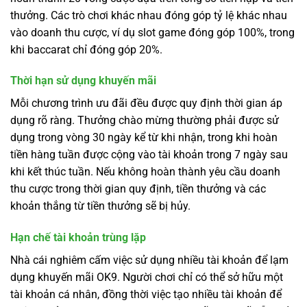
thưởng. Các trò chơi khác nhau đóng góp tỷ lệ khác nhau
vào doanh thu cược, ví dụ slot game đóng góp 100%, trong
khi baccarat chỉ đóng góp 20%.
Thời hạn sử dụng khuyến mãi
Mỗi chương trình ưu đãi đều được quy định thời gian áp
dụng rõ ràng. Thưởng chào mừng thường phải được sử
dụng trong vòng 30 ngày kể từ khi nhận, trong khi hoàn
tiền hàng tuần được cộng vào tài khoản trong 7 ngày sau
khi kết thúc tuần. Nếu không hoàn thành yêu cầu doanh
thu cược trong thời gian quy định, tiền thưởng và các
khoản thắng từ tiền thưởng sẽ bị hủy.
Hạn chế tài khoản trùng lặp
Nhà cái nghiêm cấm việc sử dụng nhiều tài khoản để lạm
dụng khuyến mãi OK9. Người chơi chỉ có thể sở hữu một
tài khoản cá nhân, đồng thời việc tạo nhiều tài khoản để