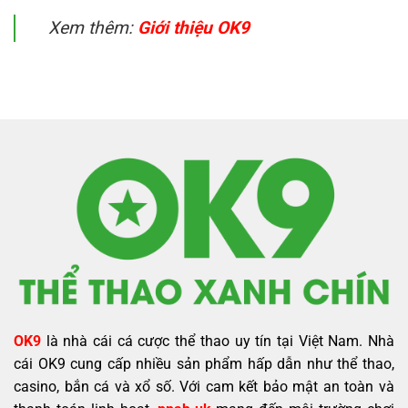
Xem thêm:
Giới thiệu OK9
OK9
là nhà cái cá cược thể thao uy tín tại Việt Nam. Nhà
cái OK9 cung cấp nhiều sản phẩm hấp dẫn như thể thao,
casino, bắn cá và xổ số. Với cam kết bảo mật an toàn và