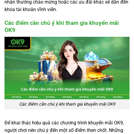
nhận thưởng chào mừng hoặc các ưu đãi khác sẽ dẫn đến
khóa tài khoản vĩnh viễn.
Các điểm cần chú ý khi tham gia khuyến mãi
OK9
Các điểm cần chú ý khi tham gia khuyến mãi OK9
Để khai thác hiệu quả các chương trình khuyến mãi OK9,
người chơi nên chú ý đến một số điểm then chốt. Những