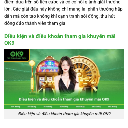
điểm dựa trên số tiền cược và có cơ hội giành giải thưởng
lớn. Các giải đấu này không chỉ mang lại phần thưởng hấp
dẫn mà còn tạo không khí cạnh tranh sôi động, thu hút
đông đảo thành viên tham gia.
Điều kiện và điều khoản tham gia khuyến mãi
OK9
Điều kiện và điều khoản tham gia khuyến mãi OK9