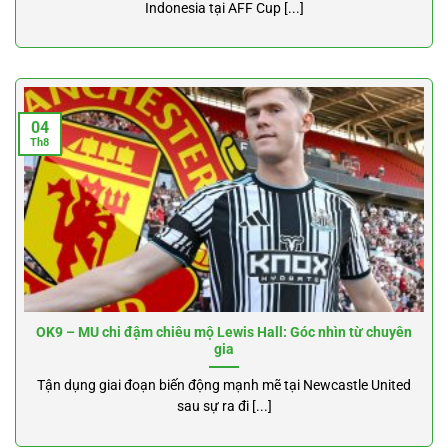
Indonesia tại AFF Cup [...]
04
Th8
OK9 – MU chi đậm chiêu mộ Lewis Hall: Góc nhìn từ chuyên
gia
Tận dụng giai đoạn biến động mạnh mẽ tại Newcastle United
sau sự ra đi [...]