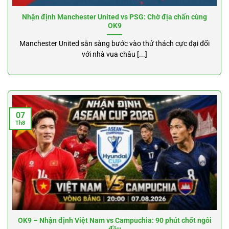
Nhận định Manchester United vs PSG: Chờ địa chấn cùng
OK9
Manchester United sẵn sàng bước vào thử thách cực đại đối
với nhà vua châu [...]
07
Th8
OK9 – Nhận định Việt Nam vs Campuchia: 90 phút chốt ngôi