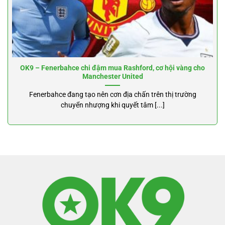
OK9 – Fenerbahce chi đậm mua Rashford, cơ hội vàng cho
Manchester United
Fenerbahce đang tạo nên cơn địa chấn trên thị trường
chuyển nhượng khi quyết tâm [...]