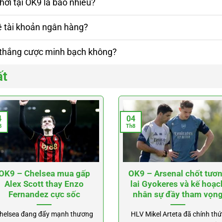
chơi tại OK9 là bao nhiêu?
 về tài khoản ngân hàng?
 thắng cược minh bạch không?
ất
4
04
8
Th8
OK9 – Chelsea mua gấp
OK9 – Arsenal chốt tươ
Alex Scott thay Enzo
lai Gyokeres và kế hoạc
Fernandez cực sốc
nhân sự đầy tham vọn
helsea đang đẩy mạnh thương
HLV Mikel Arteta đã chính th