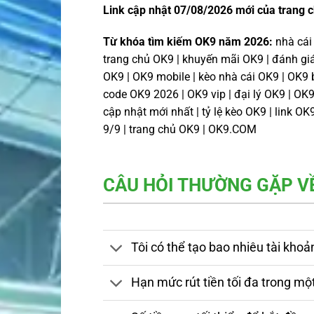
Link cập nhật 07/08/2026 mới của trang 
Từ khóa tìm kiếm OK9 năm 2026:
nhà cái 
trang chủ OK9 | khuyến mãi OK9 | đánh giá 
OK9 | OK9 mobile | kèo nhà cái OK9 | OK9 
code OK9 2026 | OK9 vip | đại lý OK9 | OK9
cập nhật mới nhất | tỷ lệ kèo OK9 | link O
9/9 | trang chủ OK9 | OK9.COM
CÂU HỎI THƯỜNG GẶP V
Tôi có thể tạo bao nhiêu tài khoả
Hạn mức rút tiền tối đa trong một