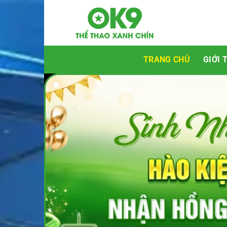
Chuyển
đến
nội
dung
TRANG CHỦ
GIỚI 