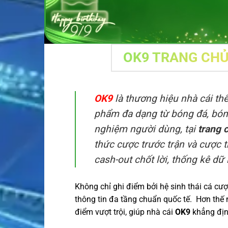
OK9 TRANG CHỦ
OK9
là thương hiệu nhà cái th
phẩm đa dạng từ bóng đá, bóng
nghiệm người dùng, tại
trang 
thức cược trước trận và cược tr
cash-out chốt lời, thống kê dữ
Không chỉ ghi điểm bởi hệ sinh thái cá cư
thông tin đa tầng chuẩn quốc tế. Hơn thế 
điểm vượt trội, giúp nhà cái
OK9
khẳng địn