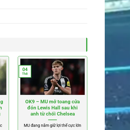
04
Th8
ng
OK9 – MU mở toang cửa
h
đón Lewis Hall sau khi
g
anh từ chối Chelsea
ức
MU đang nắm giữ lợi thế cực lớn