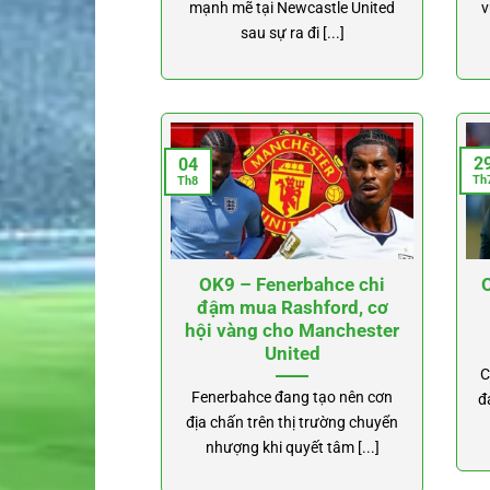
mạnh mẽ tại Newcastle United
v
sau sự ra đi [...]
2
04
Th
Th8
OK9 – Fenerbahce chi
đậm mua Rashford, cơ
hội vàng cho Manchester
United
C
Fenerbahce đang tạo nên cơn
đ
địa chấn trên thị trường chuyển
nhượng khi quyết tâm [...]