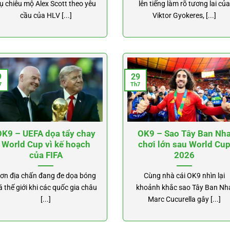
ụ chiêu mộ Alex Scott theo yêu
lên tiếng làm rõ tương lai của
cầu của HLV [...]
Viktor Gyokeres, [...]
9
29
7
Th7
OK9 – UEFA dọa tẩy chay
OK9 – Sao Tây Ban Nh
World Cup vì kế hoạch
chơi lớn sau World Cu
của FIFA
2026
ơn địa chấn đang đe dọa bóng
Cùng nhà cái OK9 nhìn lại
á thế giới khi các quốc gia châu
khoảnh khắc sao Tây Ban Nh
[...]
Marc Cucurella gây [...]