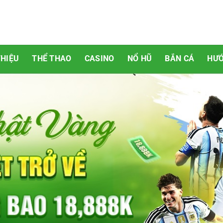
THIỆU
THỂ THAO
CASINO
NỔ HŨ
BẮN CÁ
HƯỚ