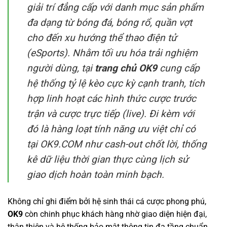
giải trí đẳng cấp với danh mục sản phẩm
đa dạng từ bóng đá, bóng rổ, quần vợt
cho đến xu hướng thể thao điện tử
(eSports). Nhằm tối ưu hóa trải nghiệm
người dùng, tại
trang chủ OK9
cung cấp
hệ thống tỷ lệ kèo cực kỳ cạnh tranh, tích
hợp linh hoạt các hình thức cược trước
trận và cược trực tiếp (live). Đi kèm với
đó là hàng loạt tính năng ưu việt chỉ có
tại OK9.COM như cash-out chốt lời, thống
kê dữ liệu thời gian thực cùng lịch sử
giao dịch hoàn toàn minh bạch.
Không chỉ ghi điểm bởi hệ sinh thái cá cược phong phú,
OK9
còn chinh phục khách hàng nhờ giao diện hiện đại,
thân thiện và hệ thống bảo mật thông tin đa tầng chuẩn