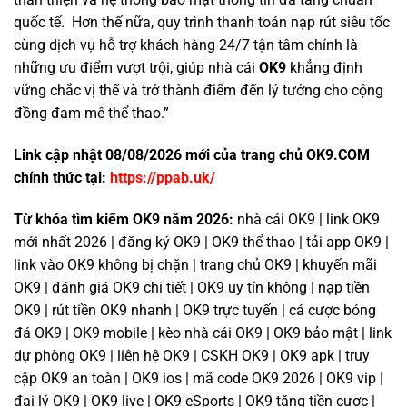
quốc tế. Hơn thế nữa, quy trình thanh toán nạp rút siêu tốc
cùng dịch vụ hỗ trợ khách hàng 24/7 tận tâm chính là
những ưu điểm vượt trội, giúp nhà cái
OK9
khẳng định
vững chắc vị thế và trở thành điểm đến lý tưởng cho cộng
đồng đam mê thể thao.”
Link cập nhật 08/08/2026 mới của trang chủ OK9.COM
chính thức tại:
https://ppab.uk/
Từ khóa tìm kiếm OK9 năm 2026:
nhà cái OK9 | link OK9
mới nhất 2026 | đăng ký OK9 | OK9 thể thao | tải app OK9 |
link vào OK9 không bị chặn | trang chủ OK9 | khuyến mãi
OK9 | đánh giá OK9 chi tiết | OK9 uy tín không | nạp tiền
OK9 | rút tiền OK9 nhanh | OK9 trực tuyến | cá cược bóng
đá OK9 | OK9 mobile | kèo nhà cái OK9 | OK9 bảo mật | link
dự phòng OK9 | liên hệ OK9 | CSKH OK9 | OK9 apk | truy
cập OK9 an toàn | OK9 ios | mã code OK9 2026 | OK9 vip |
đại lý OK9 | OK9 live | OK9 eSports | OK9 tặng tiền cược |