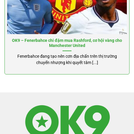
OK9 – Fenerbahce chi đậm mua Rashford, cơ hội vàng cho
Manchester United
Fenerbahce đang tạo nên cơn địa chấn trên thị trường
chuyển nhượng khi quyết tâm [...]