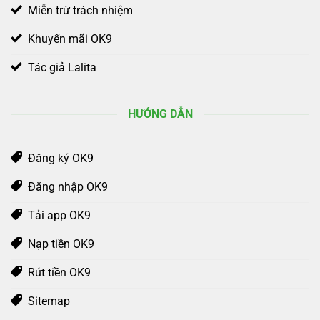
Miễn trừ trách nhiệm
Khuyến mãi OK9
Tác giả Lalita
HƯỚNG DẪN
Đăng ký OK9
Đăng nhập OK9
Tải app OK9
Nạp tiền OK9
Rút tiền OK9
Sitemap