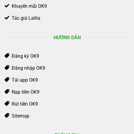
Khuyến mãi OK9
Tác giả Lalita
HƯỚNG DẪN
Đăng ký OK9
Đăng nhập OK9
Tải app OK9
Nạp tiền OK9
Rút tiền OK9
Sitemap