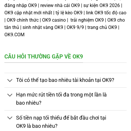
đăng nhập OK9 | review nhà cái OK9 | sự kiện OK9 2026 |
OK9 cập nhật mới nhất | tỷ lệ kèo OK9 | link OK9 tốc độ cao
| OK9 chính thức | OK9 casino | trải nghiệm OK9 | OK9 cho
tân thủ | sinh nhật vàng OK9 | OK9 9/9 | trang chủ OK9 |
OK9.COM
CÂU HỎI THƯỜNG GẶP VỀ OK9
Tôi có thể tạo bao nhiêu tài khoản tại OK9?
Hạn mức rút tiền tối đa trong một lần là
bao nhiêu?
Số tiền nạp tối thiểu để bắt đầu chơi tại
OK9 là bao nhiêu?