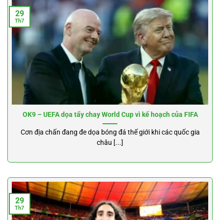
29
Th7
OK9 – UEFA dọa tẩy chay World Cup vì kế hoạch của FIFA
Cơn địa chấn đang đe dọa bóng đá thế giới khi các quốc gia
châu [...]
29
Th7