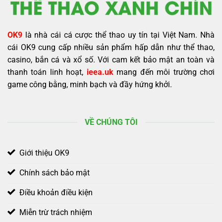
OK9
là nhà cái cá cược thể thao uy tín tại Việt Nam. Nhà
cái OK9 cung cấp nhiều sản phẩm hấp dẫn như thể thao,
casino, bắn cá và xổ số. Với cam kết bảo mật an toàn và
thanh toán linh hoạt,
ieea.uk
mang đến môi trường chơi
game công bằng, minh bạch và đầy hứng khởi.
VỀ CHÚNG TÔI
Giới thiệu OK9
Chính sách bảo mật
Điều khoản điều kiện
Miễn trừ trách nhiệm