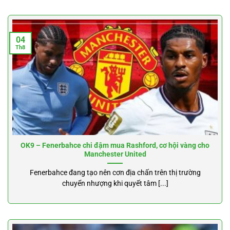
04
Th8
OK9 – Fenerbahce chi đậm mua Rashford, cơ hội vàng cho
Manchester United
Fenerbahce đang tạo nên cơn địa chấn trên thị trường
chuyển nhượng khi quyết tâm [...]