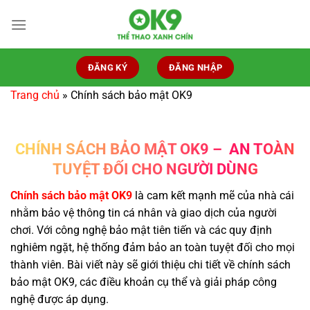
Chuyển
đến
nội
dung
ĐĂNG KÝ
ĐĂNG NHẬP
Trang chủ
»
Chính sách bảo mật OK9
CHÍNH SÁCH BẢO MẬT OK9 – AN TOÀN
TUYỆT ĐỐI CHO NGƯỜI DÙNG
Chính sách bảo mật OK9
là cam kết mạnh mẽ của nhà cái
nhằm bảo vệ thông tin cá nhân và giao dịch của người
chơi. Với công nghệ bảo mật tiên tiến và các quy định
nghiêm ngặt, hệ thống đảm bảo an toàn tuyệt đối cho mọi
thành viên. Bài viết này sẽ giới thiệu chi tiết về chính sách
bảo mật OK9, các điều khoản cụ thể và giải pháp công
nghệ được áp dụng.