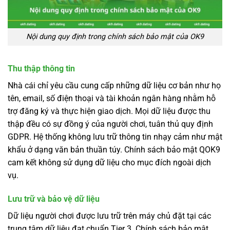
Nội dung quy định trong chính sách bảo mật của OK9
Thu thập thông tin
Nhà cái chỉ yêu cầu cung cấp những dữ liệu cơ bản như họ
tên, email, số điện thoại và tài khoản ngân hàng nhằm hỗ
trợ đăng ký và thực hiện giao dịch. Mọi dữ liệu được thu
thập đều có sự đồng ý của người chơi, tuân thủ quy định
GDPR. Hệ thống không lưu trữ thông tin nhạy cảm như mật
khẩu ở dạng văn bản thuần túy. Chính sách bảo mật QOK9
cam kết không sử dụng dữ liệu cho mục đích ngoài dịch
vụ.
Lưu trữ và bảo vệ dữ liệu
Dữ liệu người chơi được lưu trữ trên máy chủ đặt tại các
trung tâm dữ liệu đạt chuẩn Tier 3. Chính sách bảo mật