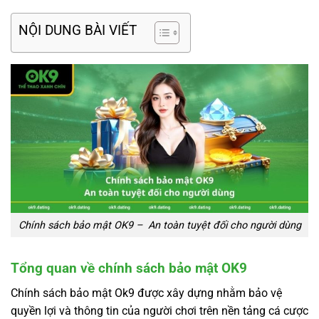
NỘI DUNG BÀI VIẾT
Chính sách bảo mật OK9 – An toàn tuyệt đối cho người dùng
Tổng quan về chính sách bảo mật OK9
Chính sách bảo mật Ok9 được xây dựng nhằm bảo vệ
quyền lợi và thông tin của người chơi trên nền tảng cá cược