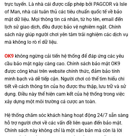
trực tuyến. Là nhà cái được cấp phép bởi PAGCOR và Isle
of Man, nhà cái tuân thủ các tiêu chuẩn quốc tế về bảo
mật dữ liệu. Mọi thông tin cá nhân, từ họ tên, email đến
lịch sử giao dịch, đều được bảo vệ nghiêm ngặt. Chính
sách này giúp người chơi yên tâm trải nghiệm các dịch vụ
mà không lo rò rỉ dữ liệu.
OK9
không ngừng cải tiến hệ thống để đáp ứng các yêu
cầu bảo mật ngày càng cao. Chính sách bảo mật OK9
được công khai trên website chính thức, đảm bảo tính
minh bạch và dễ tiếp cận. Người chơi có thể tìm hiểu chi
tiết về cách thông tin của họ được thu thập, lưu trữ và sử
dụng. Điều này thể hiện cam kết của hệ thống trong việc
xây dựng một môi trường cá cược an toàn.
Hệ thống chăm sóc khách hàng hoạt động 24/7 sẵn sàng
hỗ trợ người chơi về các vấn đề liên quan đến bảo mật.
Chính sách này không chỉ là một văn bản mà còn là lời