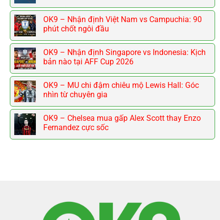
OK9 – Nhận định Việt Nam vs Campuchia: 90
phút chốt ngôi đầu
OK9 – Nhận định Singapore vs Indonesia: Kịch
bản nào tại AFF Cup 2026
OK9 – MU chi đậm chiêu mộ Lewis Hall: Góc
nhìn từ chuyên gia
OK9 – Chelsea mua gấp Alex Scott thay Enzo
Fernandez cực sốc