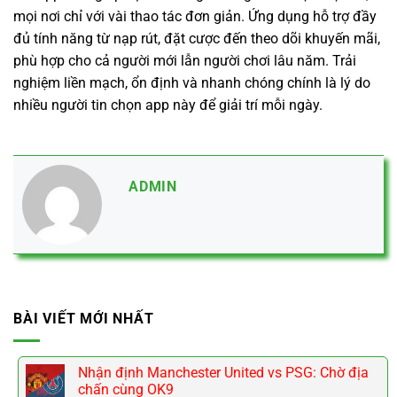
mọi nơi chỉ với vài thao tác đơn giản. Ứng dụng hỗ trợ đầy
đủ tính năng từ nạp rút, đặt cược đến theo dõi khuyến mãi,
phù hợp cho cả người mới lẫn người chơi lâu năm. Trải
nghiệm liền mạch, ổn định và nhanh chóng chính là lý do
nhiều người tin chọn app này để giải trí mỗi ngày.
ADMIN
BÀI VIẾT MỚI NHẤT
Nhận định Manchester United vs PSG: Chờ địa
chấn cùng OK9