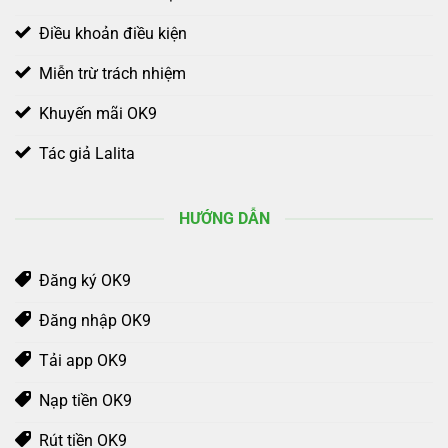
Điều khoản điều kiện
Miễn trừ trách nhiệm
Khuyến mãi OK9
Tác giả Lalita
HƯỚNG DẪN
Đăng ký OK9
Đăng nhập OK9
Tải app OK9
Nạp tiền OK9
Rút tiền OK9