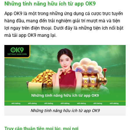
Những tính năng hữu ích từ app OK9
App OK9 là một trong những ứng dụng cá cược trực tuyến
hàng đầu, mang đến trải nghiệm giải trí mượt mà và tiện
lợi ngay trên điện thoại. Dưới đây là những tiện ích nổi bật
mà tải app OK9 mang lại.
Những tính năng hữu ích từ app OK9
Truy cập thuận tiện mọi lúc, mọi nơi