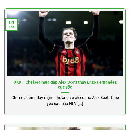
04
Th8
OK9 – Chelsea mua gấp Alex Scott thay Enzo Fernandez
cực sốc
Chelsea đang đẩy mạnh thương vụ chiêu mộ Alex Scott theo
yêu cầu của HLV [...]