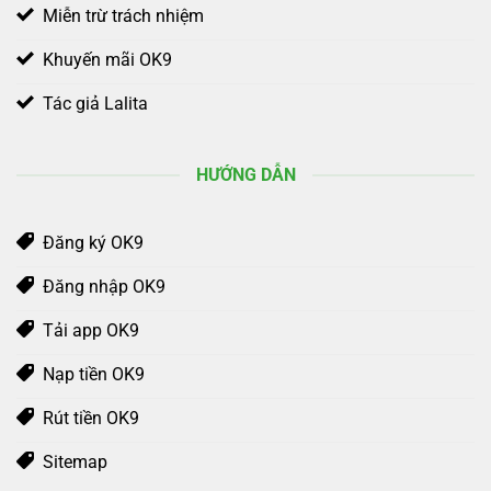
Miễn trừ trách nhiệm
Khuyến mãi OK9
Tác giả Lalita
HƯỚNG DẪN
Đăng ký OK9
Đăng nhập OK9
Tải app OK9
Nạp tiền OK9
Rút tiền OK9
Sitemap