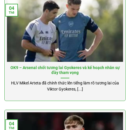
04
Th8
OK9 – Arsenal chốt tương lai Gyokeres và kế hoạch nhân sự
đầy tham vọng
HLV Mikel Arteta đã chính thức lên tiếng làm rõ tương lai của
Viktor Gyokeres, [...]
04
Th8