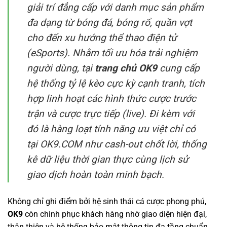
giải trí đẳng cấp với danh mục sản phẩm
đa dạng từ bóng đá, bóng rổ, quần vợt
cho đến xu hướng thể thao điện tử
(eSports). Nhằm tối ưu hóa trải nghiệm
người dùng, tại
trang chủ OK9
cung cấp
hệ thống tỷ lệ kèo cực kỳ cạnh tranh, tích
hợp linh hoạt các hình thức cược trước
trận và cược trực tiếp (live). Đi kèm với
đó là hàng loạt tính năng ưu việt chỉ có
tại OK9.COM như cash-out chốt lời, thống
kê dữ liệu thời gian thực cùng lịch sử
giao dịch hoàn toàn minh bạch.
Không chỉ ghi điểm bởi hệ sinh thái cá cược phong phú,
OK9
còn chinh phục khách hàng nhờ giao diện hiện đại,
thân thiện và hệ thống bảo mật thông tin đa tầng chuẩn