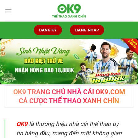
Chuyển
đến
nội
dung
ĐĂNG KÝ
ĐĂNG NHẬP
OK9 TRANG CHỦ NHÀ CÁI OK9.COM
CÁ CƯỢC THỂ THAO XANH CHÍN
OK9
là thương hiệu nhà cái thể thao uy
tín hàng đầu, mang đến một không gian