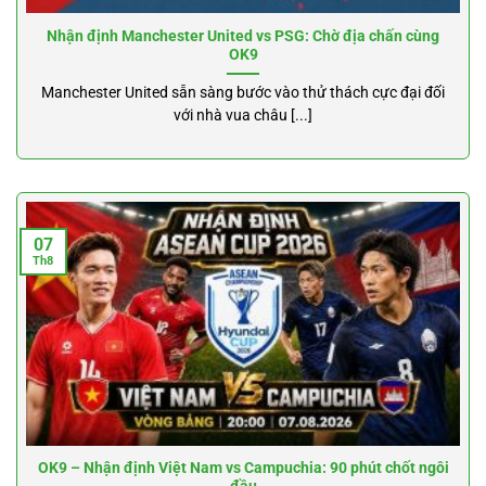
Nhận định Manchester United vs PSG: Chờ địa chấn cùng
OK9
Manchester United sẵn sàng bước vào thử thách cực đại đối
với nhà vua châu [...]
07
Th8
OK9 – Nhận định Việt Nam vs Campuchia: 90 phút chốt ngôi