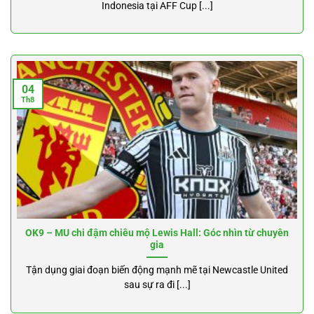
Indonesia tại AFF Cup [...]
04
Th8
OK9 – MU chi đậm chiêu mộ Lewis Hall: Góc nhìn từ chuyên
gia
Tận dụng giai đoạn biến động mạnh mẽ tại Newcastle United
sau sự ra đi [...]