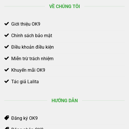
VỀ CHÚNG TÔI
Giới thiệu OK9
Chính sách bảo mật
Điều khoản điều kiện
Miễn trừ trách nhiệm
Khuyến mãi OK9
Tác giả Lalita
HƯỚNG DẪN
Đăng ký OK9