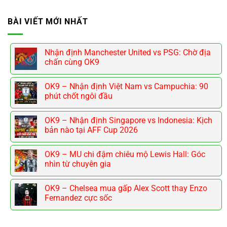
BÀI VIẾT MỚI NHẤT
Nhận định Manchester United vs PSG: Chờ địa
chấn cùng OK9
OK9 – Nhận định Việt Nam vs Campuchia: 90
phút chốt ngôi đầu
OK9 – Nhận định Singapore vs Indonesia: Kịch
bản nào tại AFF Cup 2026
OK9 – MU chi đậm chiêu mộ Lewis Hall: Góc
nhìn từ chuyên gia
OK9 – Chelsea mua gấp Alex Scott thay Enzo
Fernandez cực sốc