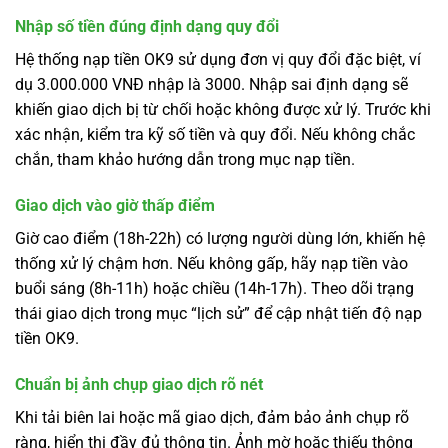
Nhập số tiền đúng định dạng quy đổi
Hệ thống nạp tiền OK9 sử dụng đơn vị quy đổi đặc biệt, ví
dụ 3.000.000 VNĐ nhập là 3000. Nhập sai định dạng sẽ
khiến giao dịch bị từ chối hoặc không được xử lý. Trước khi
xác nhận, kiểm tra kỹ số tiền và quy đổi. Nếu không chắc
chắn, tham khảo hướng dẫn trong mục nạp tiền.
Giao dịch vào giờ thấp điểm
Giờ cao điểm (18h-22h) có lượng người dùng lớn, khiến hệ
thống xử lý chậm hơn. Nếu không gấp, hãy nạp tiền vào
buổi sáng (8h-11h) hoặc chiều (14h-17h). Theo dõi trạng
thái giao dịch trong mục “lịch sử” để cập nhật tiến độ nạp
tiền OK9.
Chuẩn bị ảnh chụp giao dịch rõ nét
Khi tải biên lai hoặc mã giao dịch, đảm bảo ảnh chụp rõ
ràng, hiển thị đầy đủ thông tin. Ảnh mờ hoặc thiếu thông