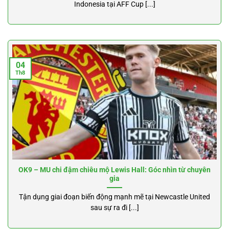
Indonesia tại AFF Cup [...]
04
Th8
OK9 – MU chi đậm chiêu mộ Lewis Hall: Góc nhìn từ chuyên
gia
Tận dụng giai đoạn biến động mạnh mẽ tại Newcastle United
sau sự ra đi [...]