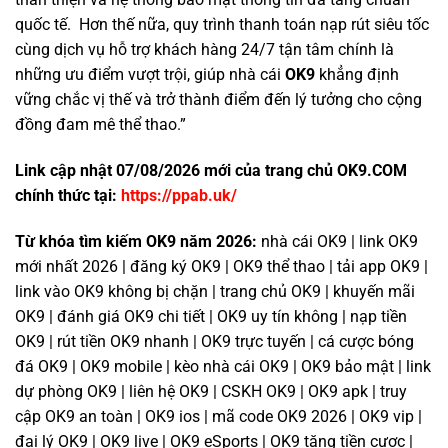
quốc tế. Hơn thế nữa, quy trình thanh toán nạp rút siêu tốc
cùng dịch vụ hỗ trợ khách hàng 24/7 tận tâm chính là
những ưu điểm vượt trội, giúp nhà cái
OK9
khẳng định
vững chắc vị thế và trở thành điểm đến lý tưởng cho cộng
đồng đam mê thể thao.”
Link cập nhật 07/08/2026 mới của trang chủ OK9.COM
chính thức tại:
https://ppab.uk/
Từ khóa tìm kiếm OK9 năm 2026:
nhà cái OK9 | link OK9
mới nhất 2026 | đăng ký OK9 | OK9 thể thao | tải app OK9 |
link vào OK9 không bị chặn | trang chủ OK9 | khuyến mãi
OK9 | đánh giá OK9 chi tiết | OK9 uy tín không | nạp tiền
OK9 | rút tiền OK9 nhanh | OK9 trực tuyến | cá cược bóng
đá OK9 | OK9 mobile | kèo nhà cái OK9 | OK9 bảo mật | link
dự phòng OK9 | liên hệ OK9 | CSKH OK9 | OK9 apk | truy
cập OK9 an toàn | OK9 ios | mã code OK9 2026 | OK9 vip |
đại lý OK9 | OK9 live | OK9 eSports | OK9 tặng tiền cược |