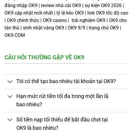
đăng nhập OK9 | review nhà cái OK9 | sự kiện OK9 2026 |
OK9 cập nhật mới nhất | tỷ lệ kèo OK9 | link OK9 tốc độ cao
| OK9 chính thức | OK9 casino | trải nghiệm OK9 | OK9 cho
tân thủ | sinh nhật vàng OK9 | OK9 9/9 | trang chủ OK9 |
OK9.COM
CÂU HỎI THƯỜNG GẶP VỀ OK9
Tôi có thể tạo bao nhiêu tài khoản tại OK9?
Hạn mức rút tiền tối đa trong một lần là
bao nhiêu?
Số tiền nạp tối thiểu để bắt đầu chơi tại
OK9 là bao nhiêu?