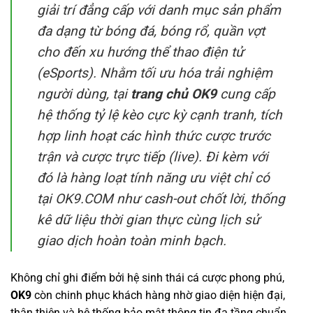
giải trí đẳng cấp với danh mục sản phẩm
đa dạng từ bóng đá, bóng rổ, quần vợt
cho đến xu hướng thể thao điện tử
(eSports). Nhằm tối ưu hóa trải nghiệm
người dùng, tại
trang chủ OK9
cung cấp
hệ thống tỷ lệ kèo cực kỳ cạnh tranh, tích
hợp linh hoạt các hình thức cược trước
trận và cược trực tiếp (live). Đi kèm với
đó là hàng loạt tính năng ưu việt chỉ có
tại OK9.COM như cash-out chốt lời, thống
kê dữ liệu thời gian thực cùng lịch sử
giao dịch hoàn toàn minh bạch.
Không chỉ ghi điểm bởi hệ sinh thái cá cược phong phú,
OK9
còn chinh phục khách hàng nhờ giao diện hiện đại,
thân thiện và hệ thống bảo mật thông tin đa tầng chuẩn