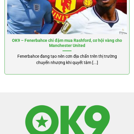
OK9 – Fenerbahce chi đậm mua Rashford, cơ hội vàng cho
Manchester United
Fenerbahce đang tạo nên cơn địa chấn trên thị trường
chuyển nhượng khi quyết tâm [...]