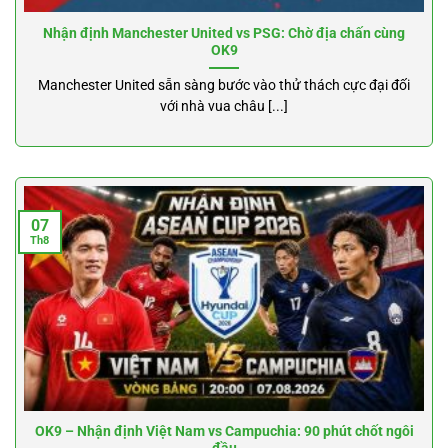
Nhận định Manchester United vs PSG: Chờ địa chấn cùng
OK9
Manchester United sẵn sàng bước vào thử thách cực đại đối
với nhà vua châu [...]
07
Th8
OK9 – Nhận định Việt Nam vs Campuchia: 90 phút chốt ngôi