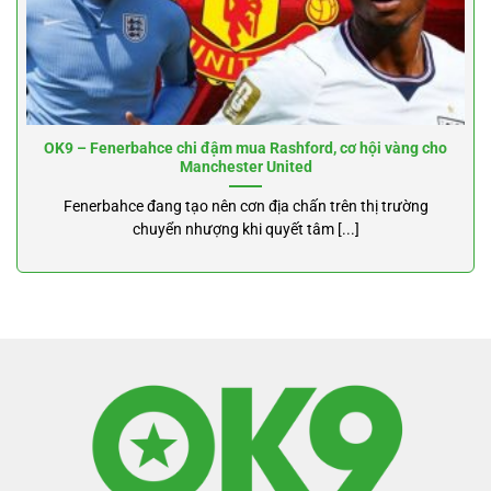
OK9 – Fenerbahce chi đậm mua Rashford, cơ hội vàng cho
Manchester United
Fenerbahce đang tạo nên cơn địa chấn trên thị trường
chuyển nhượng khi quyết tâm [...]