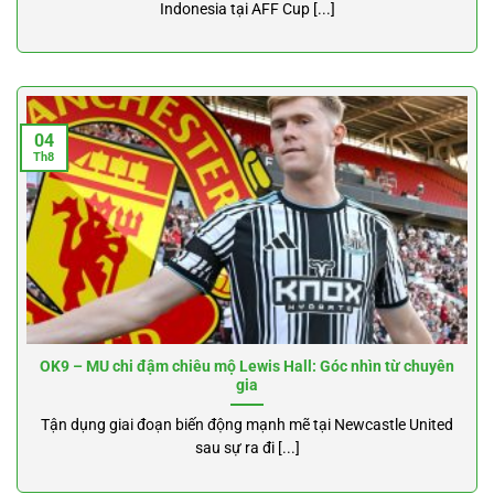
Indonesia tại AFF Cup [...]
04
Th8
OK9 – MU chi đậm chiêu mộ Lewis Hall: Góc nhìn từ chuyên
gia
Tận dụng giai đoạn biến động mạnh mẽ tại Newcastle United
sau sự ra đi [...]