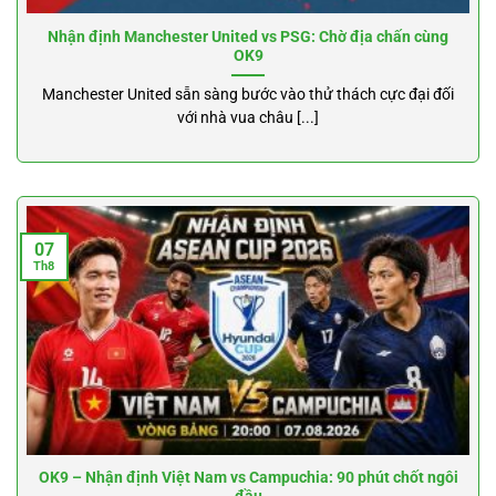
Nhận định Manchester United vs PSG: Chờ địa chấn cùng
OK9
Manchester United sẵn sàng bước vào thử thách cực đại đối
với nhà vua châu [...]
07
Th8
OK9 – Nhận định Việt Nam vs Campuchia: 90 phút chốt ngôi