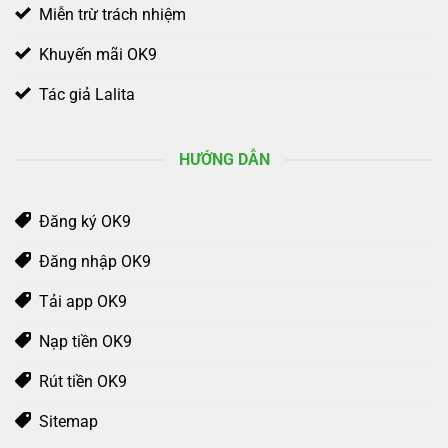
Miễn trừ trách nhiệm
Khuyến mãi OK9
Tác giả Lalita
HƯỚNG DẪN
Đăng ký OK9
Đăng nhập OK9
Tải app OK9
Nạp tiền OK9
Rút tiền OK9
Sitemap